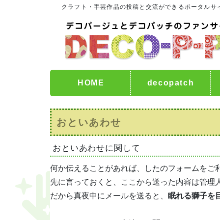
クラフト・手芸作品の投稿と交流ができるポータルサ
HOME
decopatch
おといあわせ
おといあわせに関して
何か伝えることがあれば、したのフォームをご
先に言っておくと、ここから送った内容は管理人の
だから真夜中にメールを送ると、
眠れる獅子を