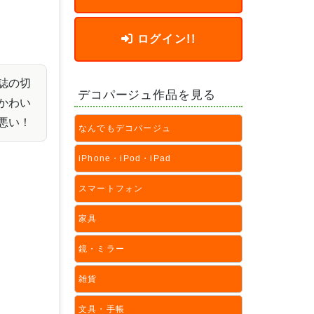
ログイン!!
誌の切
デコパージュ作品を見る
かわい
悪い！
なんでもデコパージュ
iPhone・iPod・iPad
スマートフォン
家具
鏡・ミラー
雑貨
文具・手帳