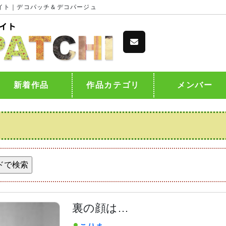
イト｜デコパッチ＆デコパージュ
新着作品
作品カテゴリ
メンバー
裏の顔は…