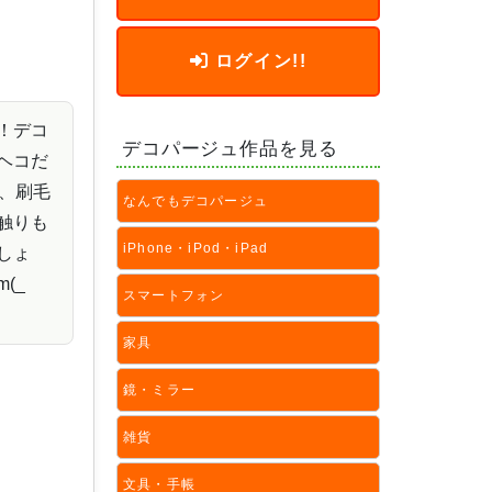
ログイン!!
！デコ
デコパージュ作品を見る
ヘコだ
と、刷毛
なんでもデコパージュ
触りも
iPhone・iPod・iPad
しょ
m(_
スマートフォン
家具
鏡・ミラー
雑貨
文具・手帳