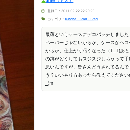
ame（アメ）
登録日：2011-02-22 22:20:29
カテゴリ：
iPhone・iPod・iPad
最薄というケースにデコパッチしました
ペーパーじゃないからか、ケースがヘコ
からか、仕上がり汚くなった（T_T)あ
の跡がどうしてもスジスジしちゃって手
悪いんですが、皆さんどうされてるんで
う？いいやり方あったら教えてください
_)m