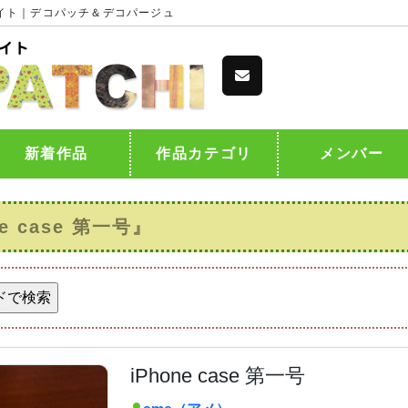
イト｜デコパッチ＆デコパージュ
新着作品
作品カテゴリ
メンバー
 case 第一号』
iPhone case 第一号