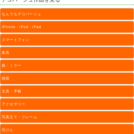
なんでもデコパージュ
iPhone・iPod・iPad
スマートフォン
家具
鏡・ミラー
雑貨
文具・手帳
アクセサリー
写真立て・フレーム
石けん