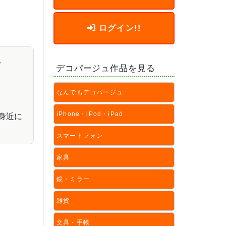
ログイン!!
。
デコパージュ作品を見る
なんでもデコパージュ
iPhone・iPod・iPad
身近に
スマートフォン
家具
鏡・ミラー
雑貨
文具・手帳