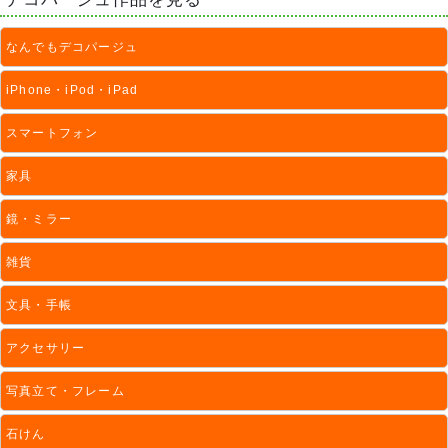
なんでもデコパージュ
iPhone・iPod・iPad
スマートフォン
家具
鏡・ミラー
雑貨
文具・手帳
アクセサリー
写真立て・フレーム
石けん