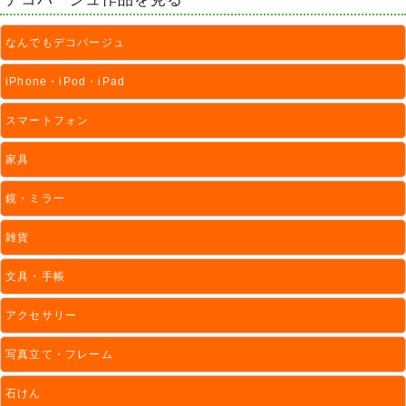
なんでもデコパージュ
iPhone・iPod・iPad
スマートフォン
家具
鏡・ミラー
雑貨
文具・手帳
アクセサリー
写真立て・フレーム
石けん