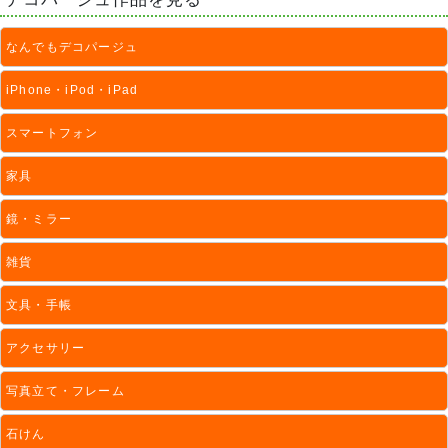
なんでもデコパージュ
iPhone・iPod・iPad
スマートフォン
家具
鏡・ミラー
雑貨
文具・手帳
アクセサリー
写真立て・フレーム
石けん