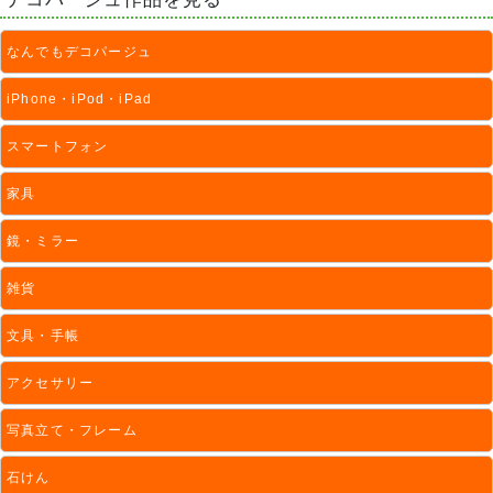
なんでもデコパージュ
iPhone・iPod・iPad
スマートフォン
家具
鏡・ミラー
雑貨
文具・手帳
アクセサリー
写真立て・フレーム
石けん