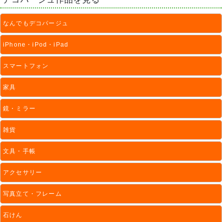
なんでもデコパージュ
iPhone・iPod・iPad
スマートフォン
家具
鏡・ミラー
雑貨
文具・手帳
アクセサリー
写真立て・フレーム
石けん