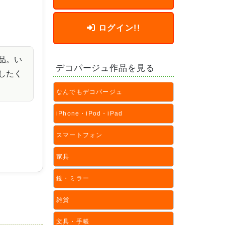
ログイン!!
品。い
デコパージュ作品を見る
したく
なんでもデコパージュ
iPhone・iPod・iPad
スマートフォン
家具
鏡・ミラー
雑貨
文具・手帳