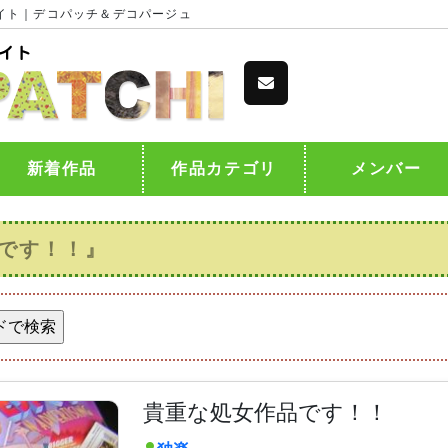
イト｜デコパッチ＆デコパージュ
新着作品
作品カテゴリ
メンバー
です！！』
貴重な処女作品です！！