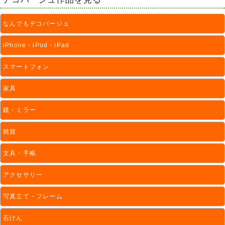
なんでもデコパージュ
iPhone・iPod・iPad
スマートフォン
家具
鏡・ミラー
雑貨
文具・手帳
アクセサリー
写真立て・フレーム
石けん