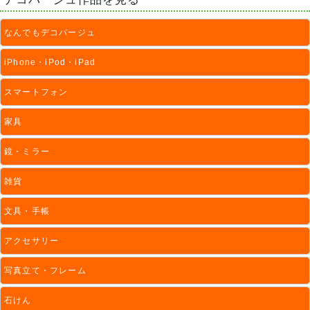
なんでもデコパージュ
iPhone・iPod・iPad
スマートフォン
家具
鏡・ミラー
雑貨
文具・手帳
アクセサリー
写真立て・フレーム
石けん