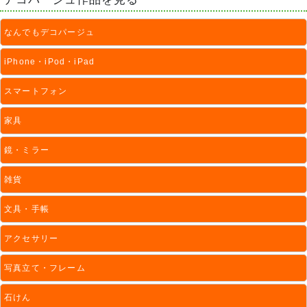
なんでもデコパージュ
iPhone・iPod・iPad
スマートフォン
家具
鏡・ミラー
雑貨
文具・手帳
アクセサリー
写真立て・フレーム
石けん