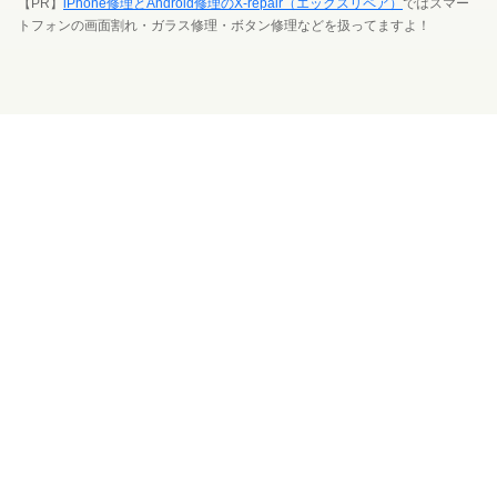
【PR】
iPhone修理とAndroid修理のX-repair（エックスリペア）
ではスマー
トフォンの画面割れ・ガラス修理・ボタン修理などを扱ってますよ！