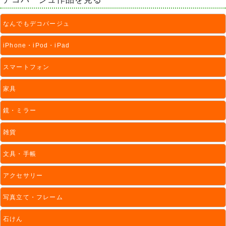
なんでもデコパージュ
iPhone・iPod・iPad
スマートフォン
家具
鏡・ミラー
雑貨
文具・手帳
アクセサリー
写真立て・フレーム
石けん