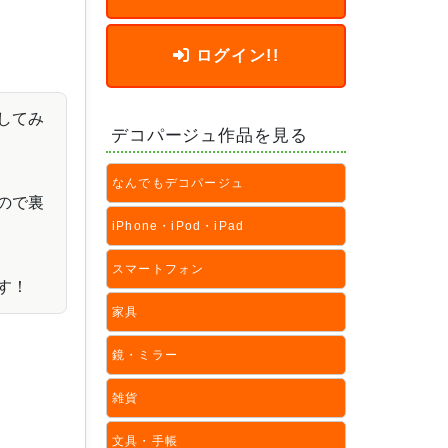
ログイン!!
してみ
デコパージュ作品を見る
なんでもデコパージュ
ので裏
iPhone・iPod・iPad
スマートフォン
す！
家具
鏡・ミラー
雑貨
文具・手帳