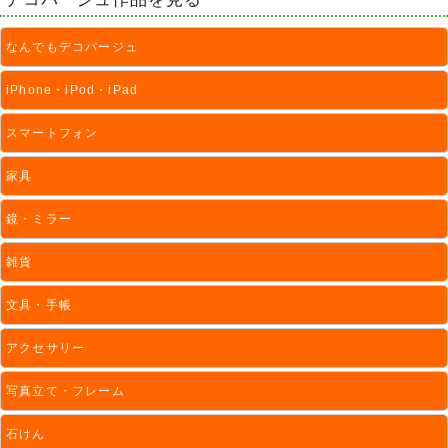
なんでもデコパージュ
iPhone・iPod・iPad
スマートフォン
家具
鏡・ミラー
雑貨
文具・手帳
アクセサリー
写真立て・フレーム
石けん