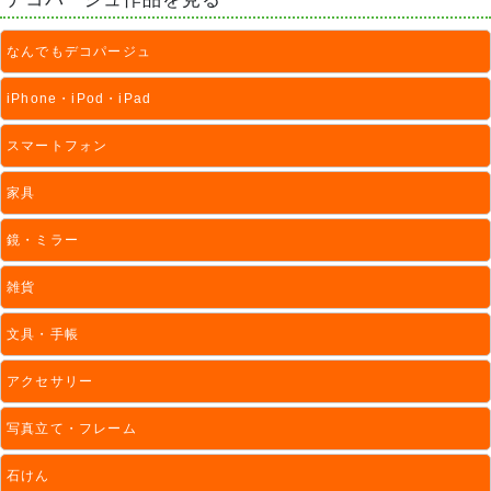
なんでもデコパージュ
iPhone・iPod・iPad
スマートフォン
家具
鏡・ミラー
雑貨
文具・手帳
アクセサリー
写真立て・フレーム
石けん