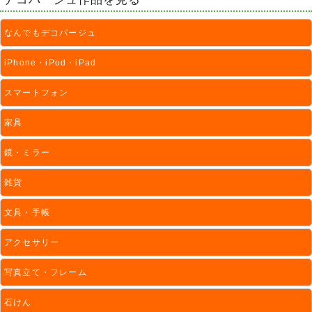
なんでもデコパージュ
iPhone・iPod・iPad
スマートフォン
家具
鏡・ミラー
雑貨
文具・手帳
アクセサリー
写真立て・フレーム
石けん